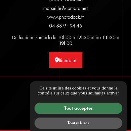
marseille@camara.net
www.photodock.fr
04 88 91 94 45
Du lundi au samedi de 10h00 à 12h30 et de 13h30 à
19h00
Itinéraire
Informations complémentaires
Ce site utilise des cookies et vous donne le
contrôle sur ceux que vous souhaitez activer
Mentions légales
Politique de confidentialité
Tout accepter
Guide Local
Gestion des cookies
Tout refuser