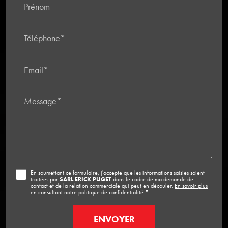
Prénom
Téléphone*
Email*
Message*
En soumettant ce formulaire, j'accepte que les informations saisies soient
traitées par
SARL ERICK PUGET
dans le cadre de ma demande de
contact et de la relation commerciale qui peut en découler.
En savoir plus
en consultant notre politique de confidentialité.
*