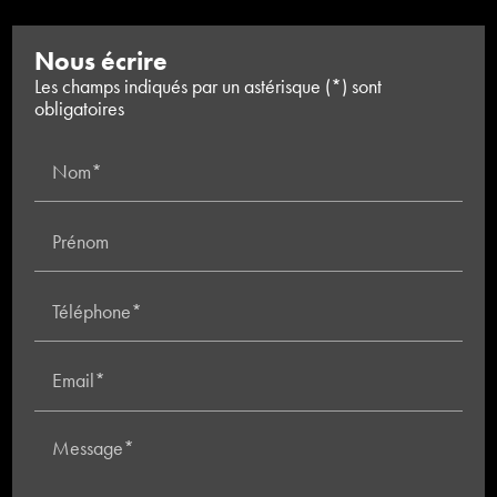
Nous écrire
Les champs indiqués par un astérisque (*) sont
obligatoires
Nom*
Prénom
Téléphone*
Email*
Message*