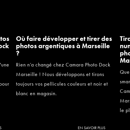
tos
Où faire développer et tirer des
Tir
ock
photos argentiques à Marseille
num
?
pho
Mar
d'une
Rien n’a changé chez Camara Photo Dock
Quel
Marseille ! Nous développons et tirons
smar
 pour
toujours vos pellicules couleurs et noir et
Cam
.
blanc en magasin.
Mars
le p
S
EN SAVOIR PLUS