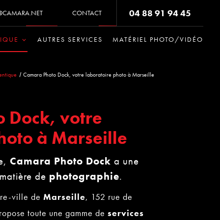
04 88 91 94 45
E@CAMARA.NET
CONTACT
TIQUE
AUTRES SERVICES
MATÉRIEL PHOTO/VIDÉO
gentique
Camara Photo Dock, votre laboratoire photo à Marseille
 Dock, votre
hoto à Marseille
le,
Camara Photo Dock
a une
 matière de
photographie
.
re-ville de
Marseille
, 152 rue de
 propose toute une gamme de
services